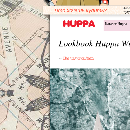
Акс
Что хочешь купить?
и ук
Каталог Huppa
Lookbook Huppa Wi
←
Предыдущее фото