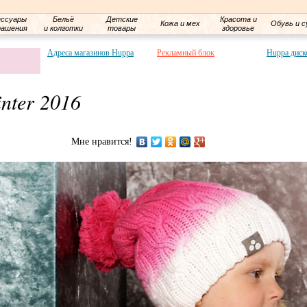
ессуары
Бельё
Детские
Красота и
Кожа и мех
Обувь и с
рашения
и колготки
товары
здоровье
Адреса магазинов Huppa
Рекламный блок
Huppa диск
nter 2016
Мне нравится!