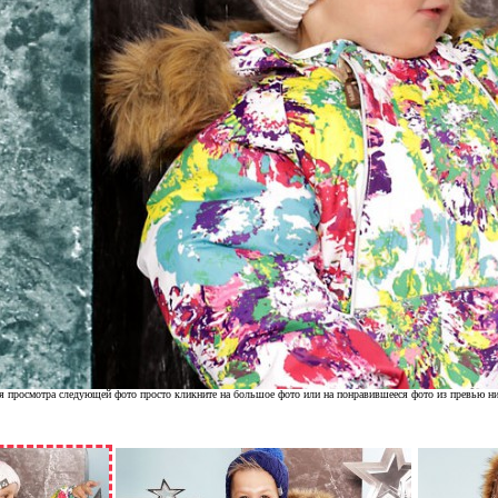
я просмотра следующей фото просто кликните на большое фото или на понравившееся фото из превью н