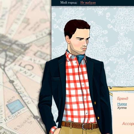
Мой город:
Не выбран
Бренд
Huppa
Хуппа
Ассор