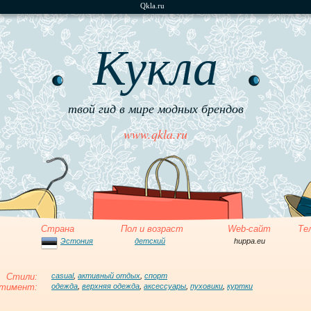
Qkla.ru
Кукла
твой гид в мире модных брендов
www.qkla.ru
Страна
Пол и возраст
Web-сайт
Те
Эстония
детский
huppa.eu
Стили:
casual
,
активный отдых
,
спорт
тимент:
одежда
,
верхняя одежда
,
аксессуары
,
пуховики
,
куртки