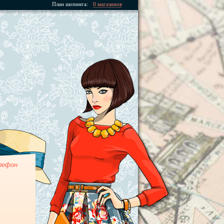
План шопинга:
0 магазинов
лефон