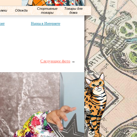
Спортивные
Товары для
умки
Одежда
товары
дома
онт
Huppa в Интернете
Следующее фото
→