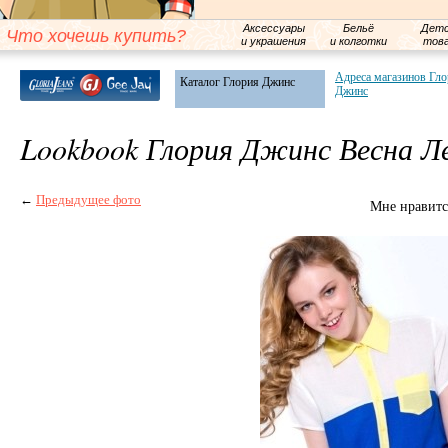
Аксессуары
Бельё
Детс
Что хочешь купить?
и украшения
и колготки
тов
Адреса магазинов Гл
Каталог Глория Джинс
Джинс
Lookbook Глория Джинс Весна Л
←
Предыдущее фото
Мне нравитс