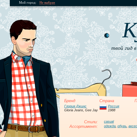
Мой город:
Не выбран
К
твой гид в
Бренд
Страна
П
Глория Джинс
Россия
Gloria Jeans, Gee Jay
1988
Стили:
casual
Ассортимент:
одежда
,
обувь
,
аксе