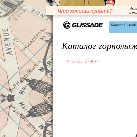
Акс
Что хочешь купить?
и ук
Каталог Glissade
Каталог горнолыж
←
Предыдущее фото