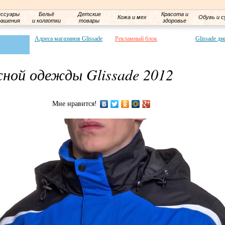
ессуары
Бельё
Детские
Красота и
Кожа и мех
Обувь и с
рашения
и колготки
товары
здоровье
Адреса магазинов Glissade
Рекламный блок
Glissade ди
ной одежды Glissade 2012
Мне нравится!