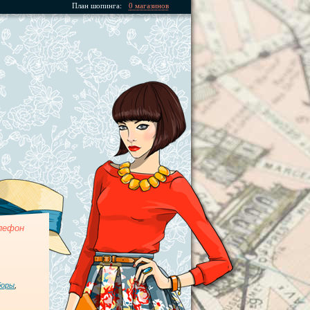
План шопинга:
0 магазинов
лефон
боры
,