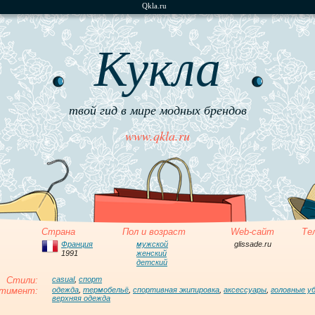
Qkla.ru
Кукла
твой гид в мире модных брендов
www.qkla.ru
Страна
Пол и возраст
Web-сайт
Те
Франция
мужской
glissade.ru
1991
женский
детский
Стили:
casual
,
спорт
тимент:
одежда
,
термобельё
,
спортивная экипировка
,
аксессуары
,
головные у
верхняя одежда