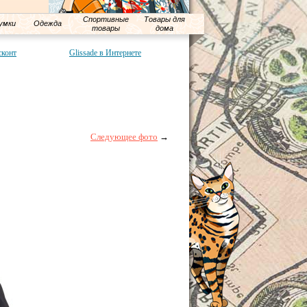
Спортивные
Товары для
умки
Одежда
товары
дома
сконт
Glissade в Интернете
Следующее фото
→