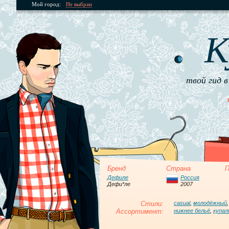
Мой город:
Не выбран
К
твой гид в
Бренд
Страна
П
Дефиле
Россия
Дефи*ле
2007
Стили:
casual
,
молодёжный
Ассортимент:
нижнее бельё
,
купал