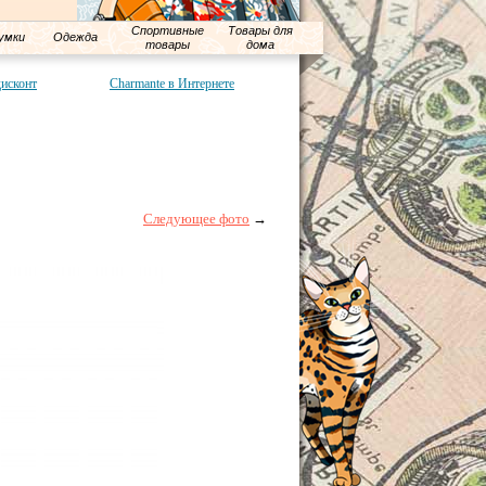
Спортивные
Товары для
умки
Одежда
товары
дома
дисконт
Charmante в Интернете
Следующее фото
→