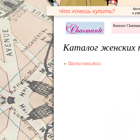
Акс
Что хочешь купить?
и ук
Каталог Charman
Каталог женских 
←
Предыдущее фото