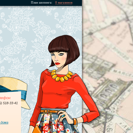
План шопинга:
0 магазинов
лефон
5) 518-33-41
 дома