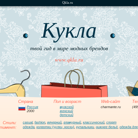
Qkla.ru
Кукла
твой гид в мире модных брендов
www.qkla.ru
Страна
Пол и возраст
Web-сайт
Те
Россия
мужской
charmante.ru
(49
2000
женский
детский
Стили:
casual
,
fashion
,
вечерний
,
гламурный
,
классический
,
спорт
тимент:
одежда
,
колготки (чулки, носки)
,
купальники
,
нижнее бельё
,
одежда для