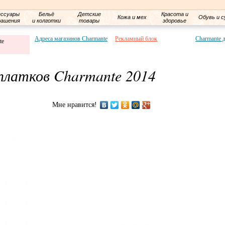
ессуары
Бельё
Детские
Красота и
Кожа и мех
Обувь и с
рашения
и колготки
товары
здоровье
Адреса магазинов Charmante
Рекламный блок
Charmante 
te
платков Charmante 2014
Мне нравится!