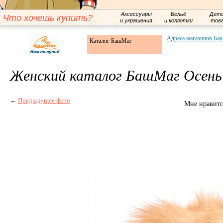
Аксессуары
Бельё
Детс
Что хочешь купить?
и украшения
и колготки
тов
Адреса магазинов Ба
Каталог БашМаг
Женский каталог БашМаг Осень 
←
Предыдущее фото
Мне нравитс