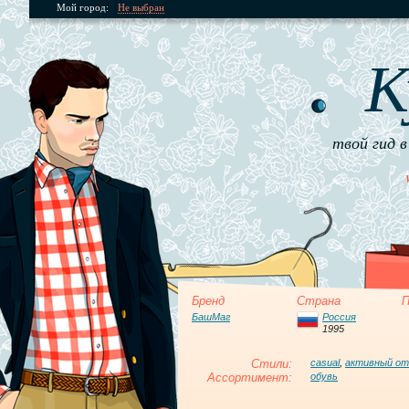
Мой город:
Не выбран
К
твой гид в
Бренд
Страна
П
БашМаг
Россия
1995
Стили:
casual
,
активный о
Ассортимент:
обувь