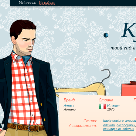
Мой город:
Не выбран
К
твой гид в
Бренд
Страна
П
Armani
Италия
Армани
1975
Стили:
haute couture
,
класси
Ассортимент:
одежда
,
аксессуары
ювелирные изделия