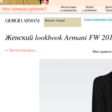
Аксессуары
Бельё
Детс
Что хочешь купить?
и украшения
и колготки
тов
Адреса магазинов Ar
Каталог Armani
Женский lookbook Armani FW 20
←
Предыдущее фото
Мне нравитс