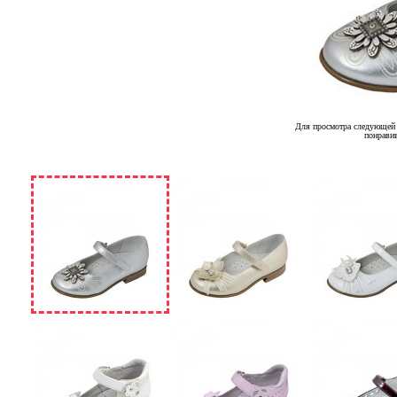
Для просмотра следующей 
понрави