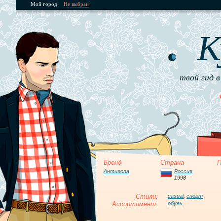
Мой город:
Не выбран
К
твой гид в
Бренд
Страна
П
Антилопа
Россия
1998
Стили:
casual
,
спорт
Ассортимент:
обувь