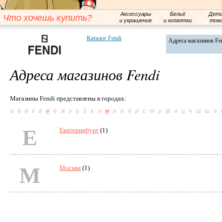
Аксессуары
Бельё
Детс
Что хочешь купить?
и украшения
и колготки
тов
Каталог Fendi
Адреса магазинов Fe
Адреса магазинов Fendi
Магазины Fendi представлены в городах:
а
б
в
г
д
е
ё
ж
з
и
й
к
л
м
н
о
п
р
с
т
у
ф
х
ц
ч
щ
ш
э
Е
Екатеринбург
(1)
М
Москва
(1)