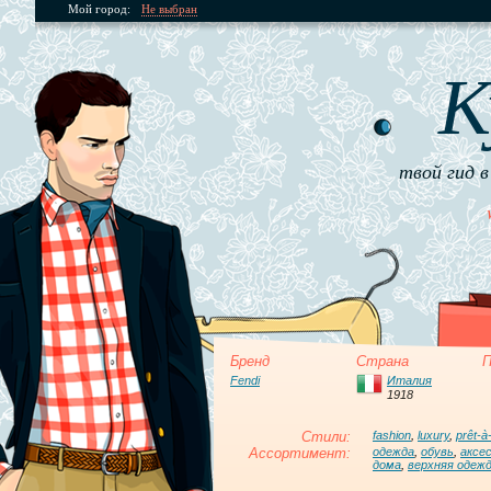
Мой город:
Не выбран
К
твой гид в
Бренд
Страна
П
Fendi
Италия
1918
Стили:
fashion
,
luxury
,
prêt-à
Ассортимент:
одежда
,
обувь
,
аксе
дома
,
верхняя одеж